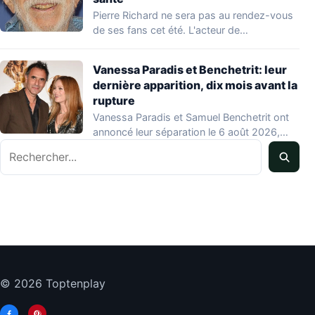
Pierre Richard ne sera pas au rendez-vous
de ses fans cet été. L'acteur de…
Vanessa Paradis et Benchetrit: leur
dernière apparition, dix mois avant la
rupture
Vanessa Paradis et Samuel Benchetrit ont
annoncé leur séparation le 6 août 2026,
Rechercher
après…
© 2026 Toptenplay