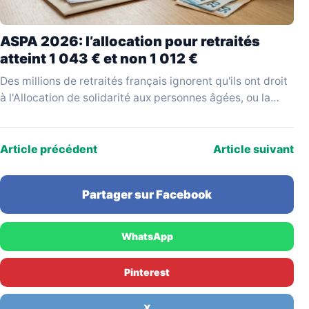
ASPA 2026: l’allocation pour retraités
atteint 1 043 € et non 1 012 €
Des millions de retraités français ignorent qu'ils ont droit
à l'Allocation de solidarité aux personnes âgées, ou la
réclament sur la base d'un montant…
Article précédent
Article suivant
Partager sur Facebook
WhatsApp
Pinterest
X