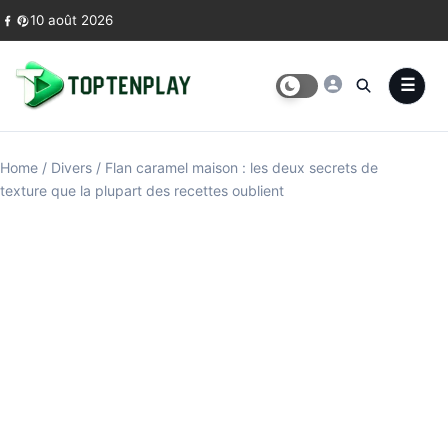
Skip to content
10 août 2026
Home
/
Divers
/
Flan caramel maison : les deux secrets de
texture que la plupart des recettes oublient