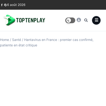
Skip to content
6 août 2026
Home
/
Santé
/
Hantavirus en France : premier cas confirmé,
patiente en état critique