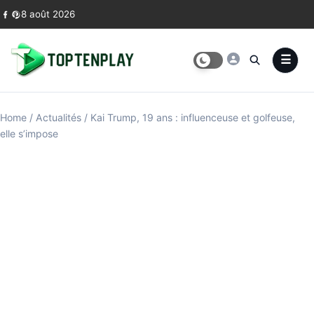
Skip to content
8 août 2026
Home
/
Actualités
/
Kai Trump, 19 ans : influenceuse et golfeuse,
elle s’impose