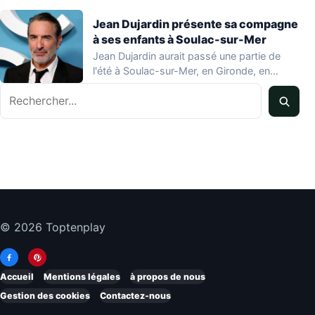
Jean Dujardin présente sa compagne
à ses enfants à Soulac-sur-Mer
Jean Dujardin aurait passé une partie de
l'été à Soulac-sur-Mer, en Gironde, en
compagnie…
Rechercher
© 2026 Toptenplay
Accueil
Mentions légales
à propos de nous
Gestion des cookies
Contactez-nous