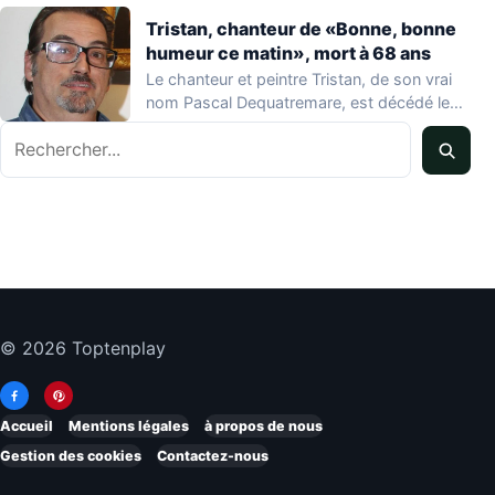
Tristan, chanteur de «Bonne, bonne
humeur ce matin», mort à 68 ans
Le chanteur et peintre Tristan, de son vrai
nom Pascal Dequatremare, est décédé le…
Rechercher
© 2026 Toptenplay
Accueil
Mentions légales
à propos de nous
Gestion des cookies
Contactez-nous