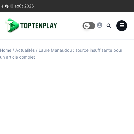
Skip to content
10 août 2026
Home
/
Actualités
/
Laure Manaudou : source insuffisante pour
un article complet