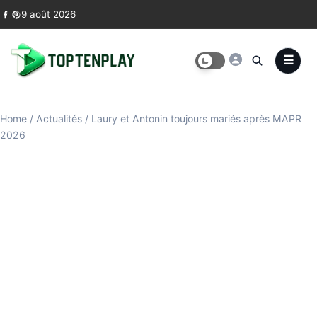
Skip to content
9 août 2026
Home
/
Actualités
/
Laury et Antonin toujours mariés après MAPR
2026