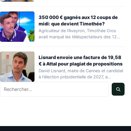
350 000 € gagnés aux 12 coups de
midi: que devient Timothée?
Agriculteur de l'Aveyron, Timothée Cros
avait marqué les téléspectateurs des 12
coups de midi…
Lisnard envoie une facture de 19,58
€ à Attal pour plagiat de propositions
David Lisnard, maire de Cannes et candidat
à l'élection présidentielle de 2027, a
accusé…
Rechercher