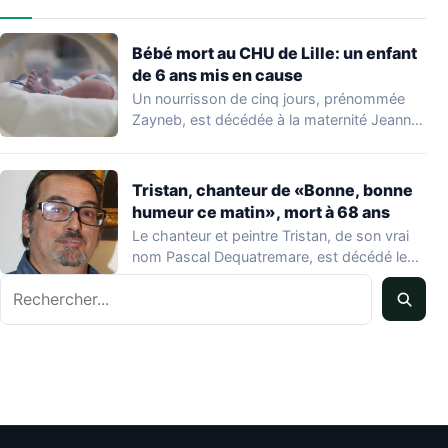
Bébé mort au CHU de Lille: un enfant
de 6 ans mis en cause
Un nourrisson de cinq jours, prénommée
Zayneb, est décédée à la maternité Jeanne
de…
Tristan, chanteur de «Bonne, bonne
humeur ce matin», mort à 68 ans
Le chanteur et peintre Tristan, de son vrai
nom Pascal Dequatremare, est décédé le…
Rechercher