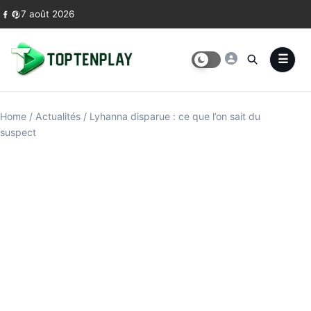
Skip to content
7 août 2026
Home
/
Actualités
/
Lyhanna disparue : ce que l’on sait du
suspect