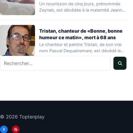
Un nourrisson de cinq jours, prénommée
Zayneb, est décédée à la maternité Jeanne
de…
Tristan, chanteur de «Bonne, bonne
humeur ce matin», mort à 68 ans
Le chanteur et peintre Tristan, de son vrai
nom Pascal Dequatremare, est décédé le…
Rechercher
© 2026 Toptenplay