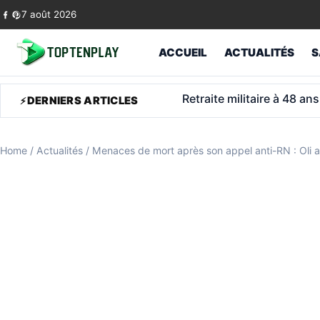
Skip to content
7 août 2026
ACCUEIL
ACTUALITÉS
S
Retraite: jusqu’à 903 € 
DERNIERS ARTICLES
Home
/
Actualités
/
Menaces de mort après son appel anti-RN : Oli 