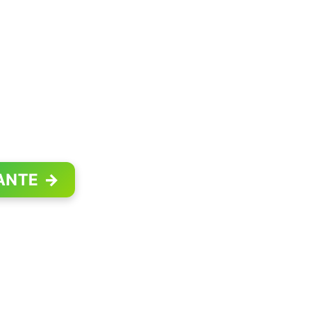
ANTE
→