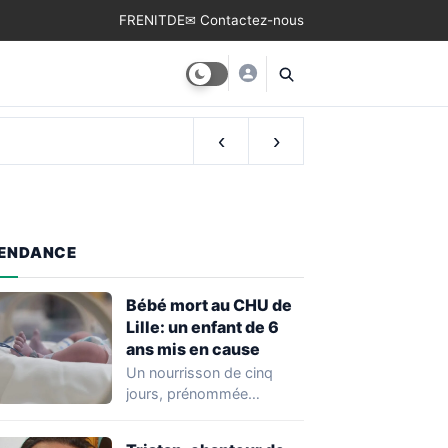
FR
EN
IT
DE
✉ Contactez-nous
‹
›
ENDANCE
Bébé mort au CHU de
Lille: un enfant de 6
ans mis en cause
Un nourrisson de cinq
jours, prénommée
Zayneb, est décédée à la
maternité Jeanne de…