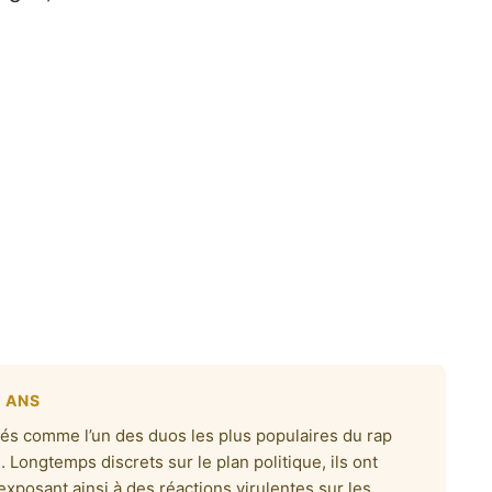
X ANS
sés comme l’un des duos les plus populaires du rap
. Longtemps discrets sur le plan politique, ils ont
exposant ainsi à des réactions virulentes sur les