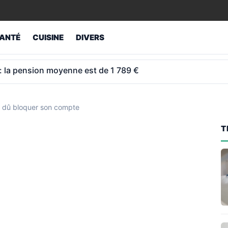
ANTÉ
CUISINE
DIVERS
de minimum garanti que beaucoup oublient de vérifier
a dû bloquer son compte
T