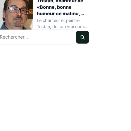
Tristan, chanteur de
«Bonne, bonne
humeur ce matin»,
mort à 68 ans
Le chanteur et peintre
Tristan, de son vrai nom
echercher
Pascal Dequatremare, est
décédé le…