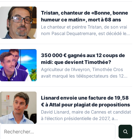
Tristan, chanteur de «Bonne, bonne
humeur ce matin», mort à 68 ans
Le chanteur et peintre Tristan, de son vrai
nom Pascal Dequatremare, est décédé le…
350 000 € gagnés aux 12 coups de
midi: que devient Timothée?
Agriculteur de l'Aveyron, Timothée Cros
avait marqué les téléspectateurs des 12
coups de midi…
Lisnard envoie une facture de 19,58
€ à Attal pour plagiat de propositions
David Lisnard, maire de Cannes et candidat
à l'élection présidentielle de 2027, a
accusé…
Rechercher