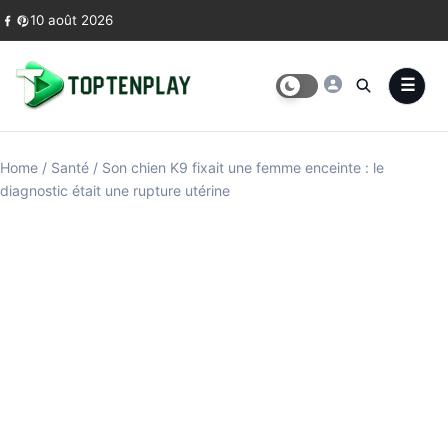
Skip to content
10 août 2026
Home
/
Santé
/
Son chien K9 fixait une femme enceinte : le
diagnostic était une rupture utérine