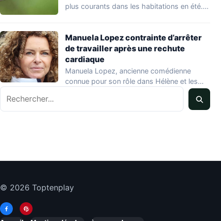
plus courants dans les habitations en été.…
Manuela Lopez contrainte d’arrêter
de travailler après une rechute
cardiaque
Manuela Lopez, ancienne comédienne
connue pour son rôle dans Hélène et les
Rechercher
garçons et…
© 2026 Toptenplay