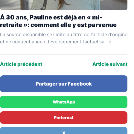
À 30 ans, Pauline est déjà en « mi-
retraite »: comment elle y est parvenue
La source disponible se limite au titre de l'article d'origine
et ne contient aucun développement factuel sur le
parcours de Pauline, la nature de…
Article précédent
Article suivant
Partager sur Facebook
WhatsApp
Pinterest
X