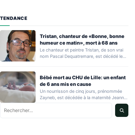
TENDANCE
Tristan, chanteur de «Bonne, bonne
humeur ce matin», mort à 68 ans
Le chanteur et peintre Tristan, de son vrai
nom Pascal Dequatremare, est décédé le…
Bébé mort au CHU de Lille: un enfant
de 6 ans mis en cause
Un nourrisson de cinq jours, prénommée
Zayneb, est décédée à la maternité Jeanne
de…
Rechercher