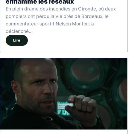
enflamme les réseaux
En plein drame des incendies en Gironde, où deux
pompiers ont perdu la vie près de Bordeaux, le
commentateur sportif Nelson Monfort a
déclenché…
Lire