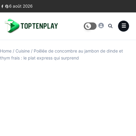
Skip to content
6 août 2026
Home
/
Cuisine
/
Poêlée de concombre au jambon de dinde et
thym frais : le plat express qui surprend