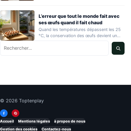
une…
L’erreur que tout le monde fait avec
ses œufs quand il fait chaud
Quand les températures dépassent les 25
°C, la conservation des œufs devient un
vrai…
Rechercher
© 2026 Toptenplay
Accueil
Mentions légales
à propos de nous
Gestion des cookies
Contactez-nous