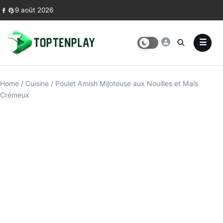
Skip to content
9 août 2026
Home
/
Cuisine
/
Poulet Amish Mijoteuse aux Nouilles et Maïs
Crémeux