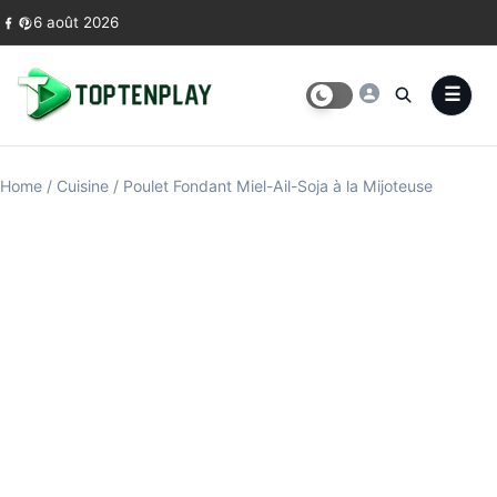
Skip to content
6 août 2026
Home
/
Cuisine
/
Poulet Fondant Miel-Ail-Soja à la Mijoteuse