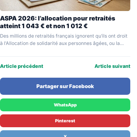
ASPA 2026: l’allocation pour retraités
atteint 1 043 € et non 1 012 €
Des millions de retraités français ignorent qu'ils ont droit
à l'Allocation de solidarité aux personnes âgées, ou la
réclament sur la base d'un montant…
Article précédent
Article suivant
Partager sur Facebook
WhatsApp
Pinterest
X