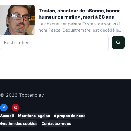
Tristan, chanteur de «Bonne, bonne
humeur ce matin», mort à 68 ans
Le chanteur et peintre Tristan, de son vrai
nom Pascal Dequatremare, est décédé le…
Rechercher
© 2026 Toptenplay
Accueil
Mentions légales
à propos de nous
Gestion des cookies
Contactez-nous