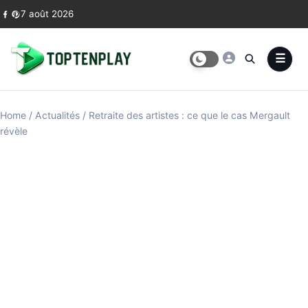
Skip to content
7 août 2026
Home
/
Actualités
/
Retraite des artistes : ce que le cas Mergault
révèle