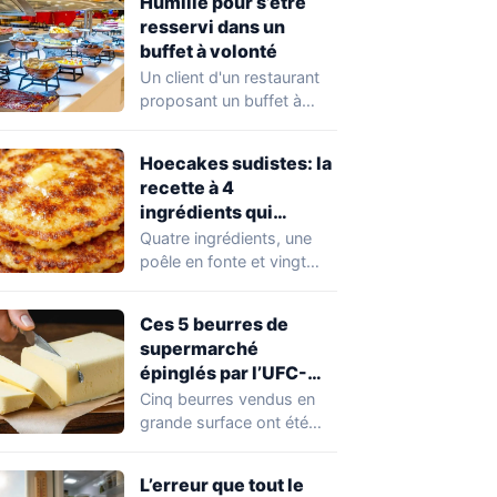
Humilié pour s’être
resservi dans un
buffet à volonté
Un client d'un restaurant
proposant un buffet à
volonté s'est retrouvé au
cœur d'un…
Hoecakes sudistes: la
recette à 4
ingrédients qui
traverse les
Quatre ingrédients, une
générations
poêle en fonte et vingt
minutes suffisent pour
préparer les hoecakes,…
Ces 5 beurres de
supermarché
épinglés par l’UFC-
Que Choisir
Cinq beurres vendus en
grande surface ont été
épinglés par l'UFC-Que
Choisir dans une…
L’erreur que tout le