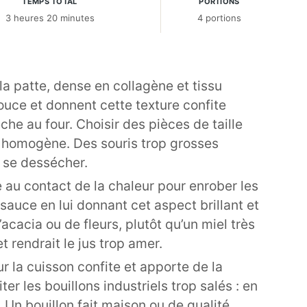
TEMPS TOTAL
PORTIONS
3 heures 20 minutes
4 portions
a patte, dense en collagène et tissu
ouce et donnent cette texture confite
he au four. Choisir des pièces de taille
n homogène. Des souris trop grosses
e se dessécher.
se au contact de la chaleur pour enrober les
sauce en lui donnant cet aspect brillant et
acacia ou de fleurs, plutôt qu’un miel très
 rendrait le jus trop amer.
ur la cuisson confite et apporte de la
er les bouillons industriels trop salés : en
 Un bouillon fait maison ou de qualité