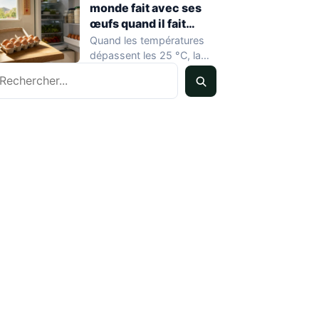
monde fait avec ses
œufs quand il fait
chaud
Quand les températures
dépassent les 25 °C, la
echercher
conservation des œufs
devient un vrai…