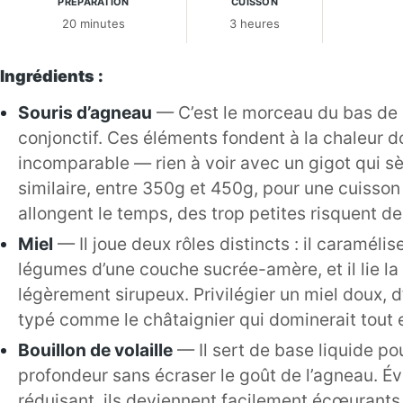
PRÉPARATION
CUISSON
20 minutes
3 heures
Ingrédients :
Souris d’agneau
— C’est le morceau du bas de l
conjonctif. Ces éléments fondent à la chaleur d
incomparable — rien à voir avec un gigot qui sèc
similaire, entre 350g et 450g, pour une cuisso
allongent le temps, des trop petites risquent d
Miel
— Il joue deux rôles distincts : il caraméli
légumes d’une couche sucrée-amère, et il lie la 
légèrement sirupeux. Privilégier un miel doux, d’
typé comme le châtaignier qui dominerait tout et
Bouillon de volaille
— Il sert de base liquide po
profondeur sans écraser le goût de l’agneau. Évit
réduisant, ils deviennent facilement écœurants.