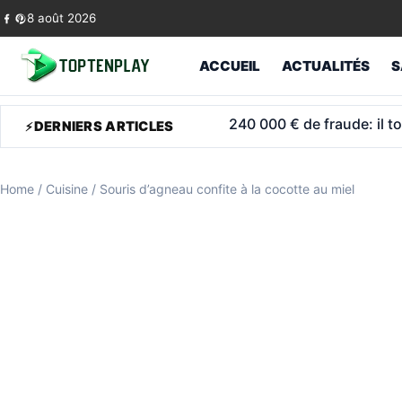
Skip to content
8 août 2026
ACCUEIL
ACTUALITÉS
S
Tour Montparnasse: Viann
DERNIERS ARTICLES
Home
/
Cuisine
/
Souris d’agneau confite à la cocotte au miel