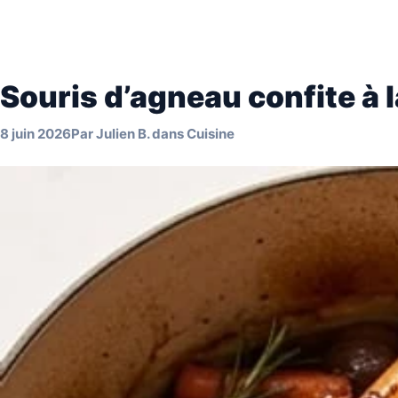
Souris d’agneau confite à l
8 juin 2026
Par
Julien B.
dans
Cuisine