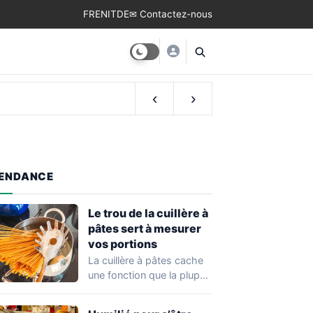
FR
EN
IT
DE
✉ Contactez-nous
‹
›
ENDANCE
Le trou de la cuillère à
pâtes sert à mesurer
vos portions
La cuillère à pâtes cache
une fonction que la plupart
des cuisiniers ignorent:
son…