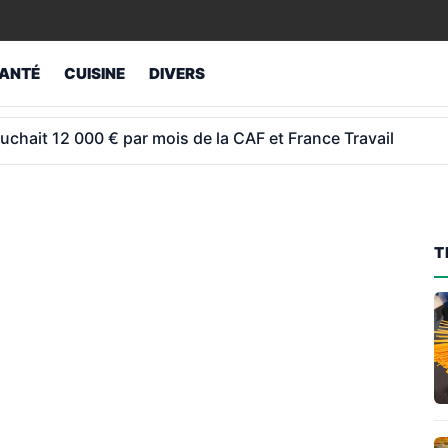
ANTÉ
CUISINE
DIVERS
ey revend son étage et fait capoter 800 M€ de travaux
T