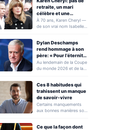
Karen Cheryl: pas de
retraite, un mari
célèbre et une
chirurgie assumée
À 70 ans, Karen Cheryl —
de son vrai nom Isabelle
Morizet — revient…
Dylan Deschamps
rend hommage à son
père: « Pour l’éternité,
merci papa »
Au lendemain de la Coupe
du monde 2026 et de la
fin du mandat…
Ces 8 habitudes qui
trahissent un manque
de savoir-vivre
Certains manquements
aux bonnes manières sont
évidents. D'autres, en
revanche, passent
Ce que la façon dont
inaperçus — y…