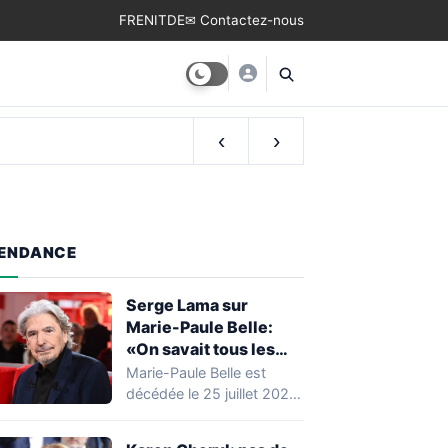
FR
EN
IT
DE
✉ Contactez-nous
‹
›
ENDANCE
Serge Lama sur
Marie-Paule Belle:
«On savait tous les
deux qu’on ne se
Marie-Paule Belle est
reverrait plus»
décédée le 25 juillet 2026,
laissant derrière elle une
carrière marquante…