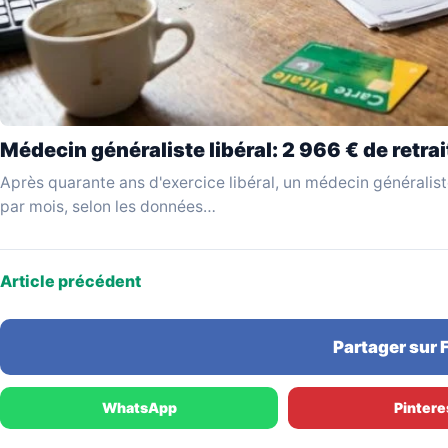
Médecin généraliste libéral: 2 966 € de retra
Après quarante ans d'exercice libéral, un médecin généralis
par mois, selon les données…
Article précédent
Partager sur
WhatsApp
Pintere