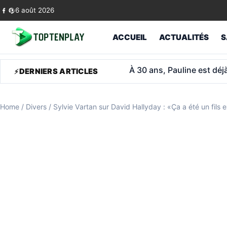
Skip to content
6 août 2026
ACCUEIL
ACTUALITÉS
S
Médecin généraliste libér
DERNIERS ARTICLES
Home
/
Divers
/
Sylvie Vartan sur David Hallyday : «Ça a été un fils 