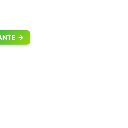
ANTE
→