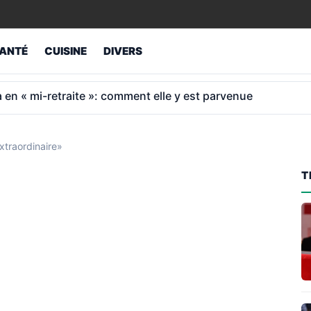
ANTÉ
CUISINE
DIVERS
al: 2 966 € de retraite à 65 ans après 40 ans
extraordinaire»
T