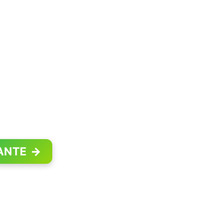
ANTE
→