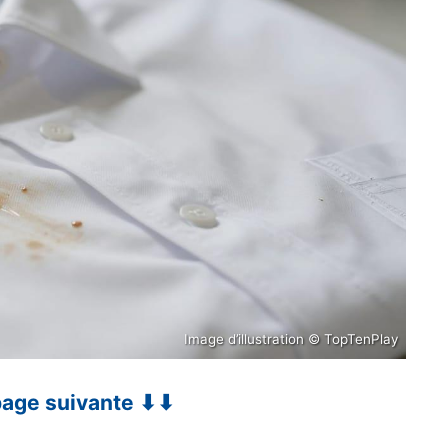
Image d’illustration © TopTenPlay
 page suivante ⬇⬇