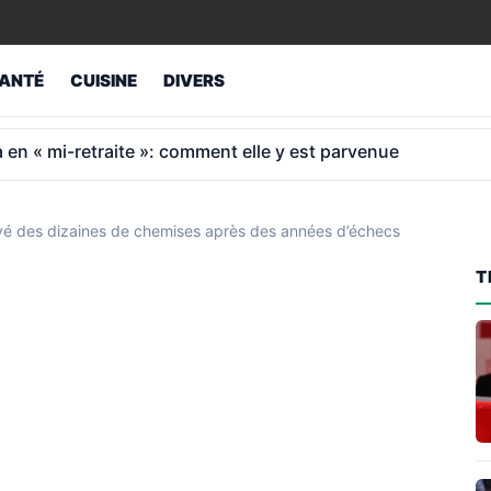
ANTÉ
CUISINE
DIVERS
de minimum garanti que beaucoup oublient de vérifier
uvé des dizaines de chemises après des années d’échecs
T