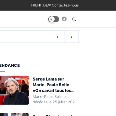
FR
EN
IT
DE
✉ Contactez-nous
‹
›
ENDANCE
Serge Lama sur
Marie-Paule Belle:
«On savait tous les
deux qu’on ne se
Marie-Paule Belle est
reverrait plus»
décédée le 25 juillet 2026,
laissant derrière elle une
carrière marquante…