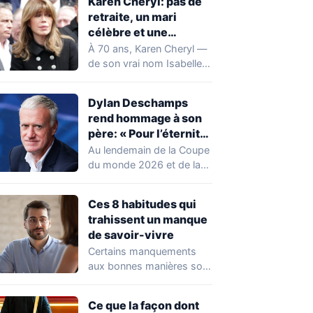
Karen Cheryl: pas de
retraite, un mari
célèbre et une
chirurgie assumée
À 70 ans, Karen Cheryl —
de son vrai nom Isabelle
Morizet — revient…
Dylan Deschamps
rend hommage à son
père: « Pour l’éternité,
merci papa »
Au lendemain de la Coupe
du monde 2026 et de la
fin du mandat…
Ces 8 habitudes qui
trahissent un manque
de savoir-vivre
Certains manquements
aux bonnes manières sont
évidents. D'autres, en
revanche, passent
Ce que la façon dont
inaperçus — y…