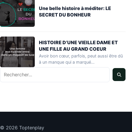
Une belle histoire à méditer: LE
SECRET DU BONHEUR
HISTOIRE D’UNE VIEILLE DAME ET
UNE FILLE AU GRAND COEUR
Avoir bon cœur, parfois, peut aussi être dû
à un manque qui a marqué…
Rechercher
© 2026 Toptenplay