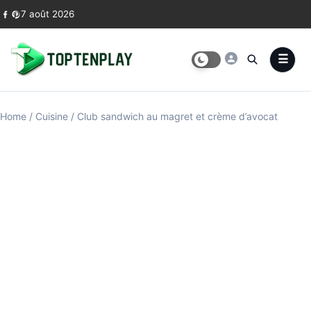
Skip to content
7 août 2026
Home
/
Cuisine
/
Club sandwich au magret et crème d’avocat