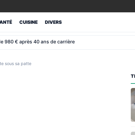
ANTÉ
CUISINE
DIVERS
de minimum garanti que beaucoup oublient de vérifier
te sous sa patte
T