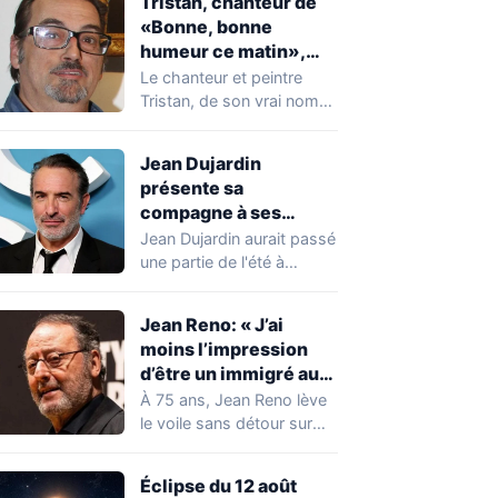
Tristan, chanteur de
«Bonne, bonne
humeur ce matin»,
mort à 68 ans
Le chanteur et peintre
Tristan, de son vrai nom
Pascal Dequatremare, est
décédé le…
Jean Dujardin
présente sa
compagne à ses
enfants à Soulac-sur-
Jean Dujardin aurait passé
Mer
une partie de l'été à
Soulac-sur-Mer, en
Gironde, en compagnie…
Jean Reno: « J’ai
moins l’impression
d’être un immigré aux
États-Unis qu’en
À 75 ans, Jean Reno lève
France »
le voile sans détour sur
son rapport à…
Éclipse du 12 août