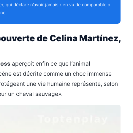
r, qui déclare n’avoir jamais rien vu de comparable à
ène.
écouverte de Celina Martínez,
ross
aperçoit enfin ce que l’animal
La scène est décrite comme un choc immense
rotégeant une vie humaine représente, selon
our un cheval sauvage».