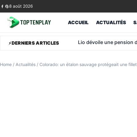
Skip to content
8 août 2026
ACCUEIL
ACTUALITÉS
S
Retraite: jusqu’à 903 € 
DERNIERS ARTICLES
Home
/
Actualités
/
Colorado: un étalon sauvage protégeait une fillet