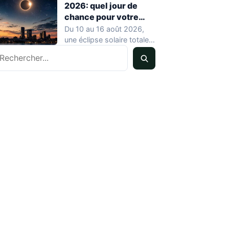
2026: quel jour de
chance pour votre
signe?
Du 10 au 16 août 2026,
une éclipse solaire totale
echercher
coïncide avec une
Nouvelle…