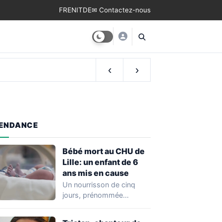
FR
EN
IT
DE
✉ Contactez-nous
‹
›
ENDANCE
Bébé mort au CHU de
Lille: un enfant de 6
ans mis en cause
Un nourrisson de cinq
jours, prénommée
Zayneb, est décédée à la
maternité Jeanne de…