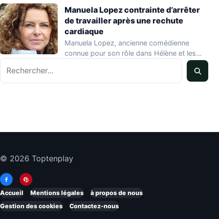
Manuela Lopez contrainte d’arrêter
de travailler après une rechute
cardiaque
Manuela Lopez, ancienne comédienne
connue pour son rôle dans Hélène et les
Rechercher
garçons et…
© 2026 Toptenplay
Accueil
Mentions légales
à propos de nous
Gestion des cookies
Contactez-nous