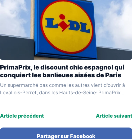
PrimaPrix, le discount chic espagnol qui
conquiert les banlieues aisées de Paris
Un supermarché pas comme les autres vient d'ouvrir à
Levallois-Perret, dans les Hauts-de-Seine: PrimaPrix,
enseigne espagnole qui se revendique du «discount
chic», attire une…
Article précédent
Article suivant
Partager sur Facebook