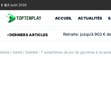
Skip to content
8 août 2026
ACCUEIL
ACTUALITÉS
S
PrimaPrix, le discount ch
DERNIERS ARTICLES
Home
/
Santé
/
Diabète : 7 symptômes de pic de glycémie à ne jamai