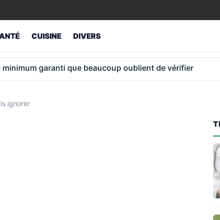
ANTÉ
CUISINE
DIVERS
ic espagnol qui conquiert les banlieues aisées de Paris
s ignorer
T