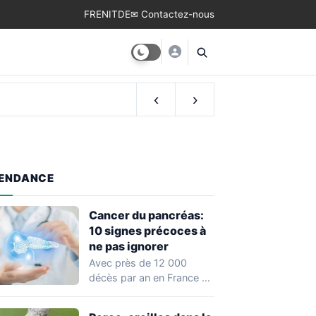
FR
EN
IT
DE
✉ Contactez-nous
‹
›
ENDANCE
Cancer du pancréas:
10 signes précoces à
ne pas ignorer
Avec près de 12 000
décès par an en France et
un taux de…