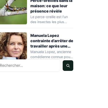
Perce-oreilles dans la
maison: ce que leur
présence révèle
Le perce-oreille est l'un
des insectes les plus
courants dans les
habitations en été.…
Manuela Lopez
contrainte d’arrêter de
travailler après une
rechute cardiaque
Manuela Lopez, ancienne
comédienne connue pour
echercher
son rôle dans Hélène et
les garçons et…