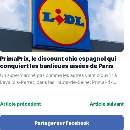
PrimaPrix, le discount chic espagnol qui
conquiert les banlieues aisées de Paris
Un supermarché pas comme les autres vient d'ouvrir à
Levallois-Perret, dans les Hauts-de-Seine: PrimaPrix,
enseigne espagnole qui se revendique du «discount
chic», attire une…
Article précédent
Article suivant
Partager sur Facebook