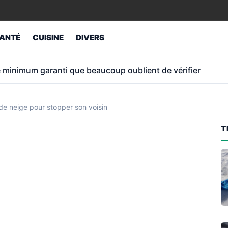
ANTÉ
CUISINE
DIVERS
ue les nouvelles règles changent vraiment selon votre anné
e neige pour stopper son voisin
T