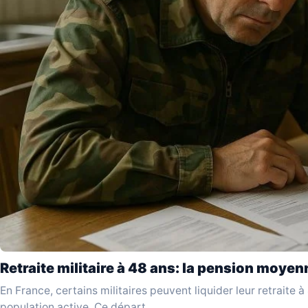
Retraite militaire à 48 ans: la pension moyen
En France, certains militaires peuvent liquider leur retraite à
population active. Ce départ…