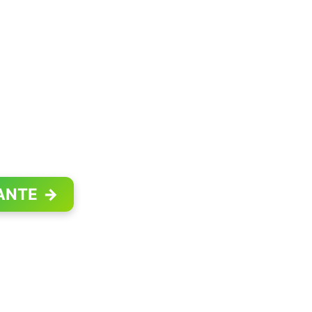
ANTE
→