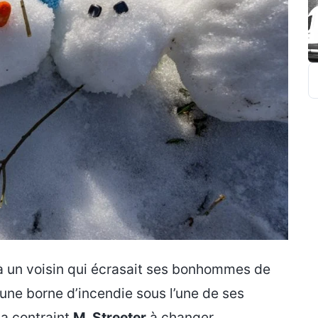
R
 à un voisin qui écrasait ses bonhommes de
 une borne d’incendie sous l’une de ses
 a contraint
M. Streeter
à changer