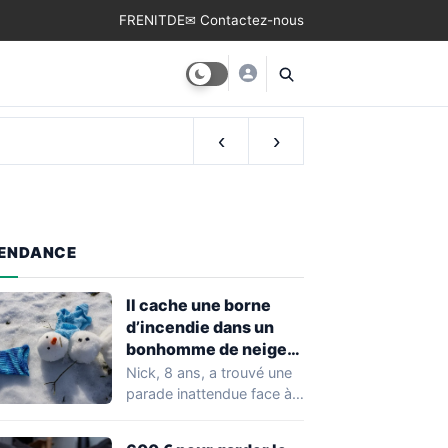
FR
EN
IT
DE
✉ Contactez-nous
e de naissance
‹
›
ENDANCE
Il cache une borne
d’incendie dans un
bonhomme de neige
pour stopper son
Nick, 8 ans, a trouvé une
voisin
parade inattendue face à
un voisin qui écrasait…