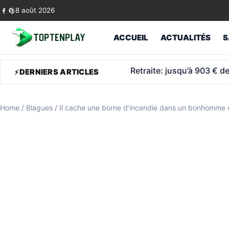
Skip to content
8 août 2026
ACCUEIL
ACTUALITÉS
S
Retraite anticipée: ce q
DERNIERS ARTICLES
Home
/
Blagues
/
Il cache une borne d’incendie dans un bonhomme d