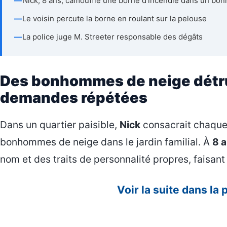
—
Nick, 8 ans, camouffle une borne d’incendie dans un b
—
Le voisin percute la borne en roulant sur la pelouse
—
La police juge M. Streeter responsable des dégâts
Des bonhommes de neige détru
demandes répétées
Dans un quartier paisible,
Nick
consacrait chaque 
bonhommes de neige dans le jardin familial. À
8 
nom et des traits de personnalité propres, faisant 
Voir la suite dans la