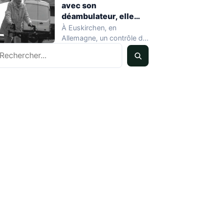
avec son
déambulateur, elle
sauve un chauffard
À Euskirchen, en
sans le savoir
Allemagne, un contrôle de
echercher
vitesse mené début mai a
produit un…