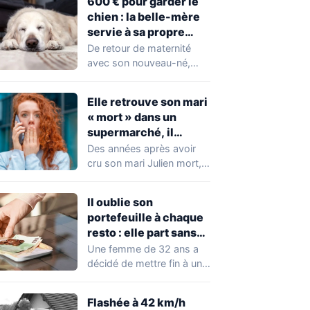
600 € pour garder le
chien : la belle-mère
servie à sa propre
sauce
De retour de maternité
avec son nouveau-né,
Doris découvre une note
posée sur la…
Elle retrouve son mari
« mort » dans un
supermarché, il
l’emmène dans une
Des années après avoir
maison vide
cru son mari Julien mort,
Chloé le retrouve par
hasard…
Il oublie son
portefeuille à chaque
resto : elle part sans
payer
Une femme de 32 ans a
décidé de mettre fin à une
habitude qui…
Flashée à 42 km/h