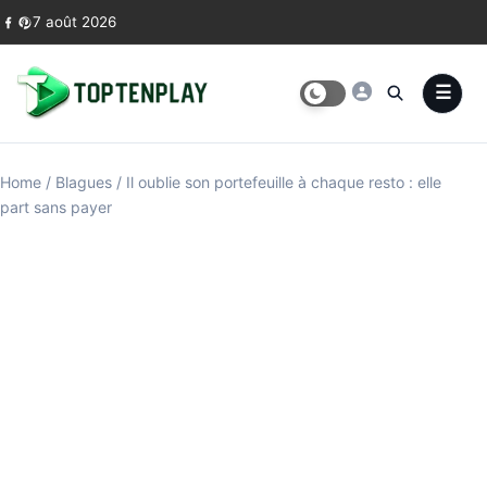
Skip to content
7 août 2026
Home
/
Blagues
/
Il oublie son portefeuille à chaque resto : elle
part sans payer