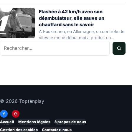
Flashée à 42 km/h avec son
déambulateur, elle sauve un
chauffard sans le savoir
À Euskirchen, en Allemagne, un contrôle de
vitesse mené début mai a produit un…
Rechercher
© 2026 Toptenplay
Accueil
Mentions légales
à propos de nous
Gestion des cookies
Contactez-nous