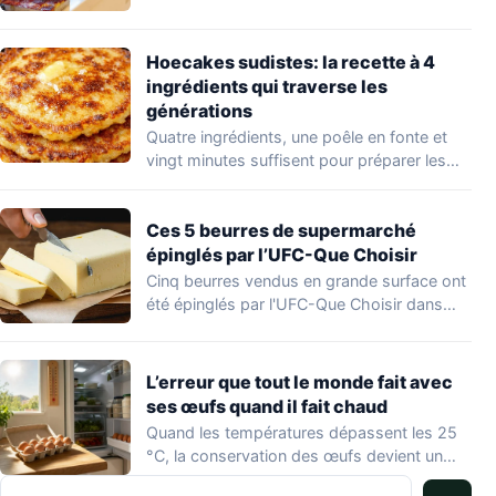
d'un…
Hoecakes sudistes: la recette à 4
ingrédients qui traverse les
générations
Quatre ingrédients, une poêle en fonte et
vingt minutes suffisent pour préparer les
hoecakes,…
Ces 5 beurres de supermarché
épinglés par l’UFC-Que Choisir
Cinq beurres vendus en grande surface ont
été épinglés par l'UFC-Que Choisir dans
une…
L’erreur que tout le monde fait avec
ses œufs quand il fait chaud
Quand les températures dépassent les 25
°C, la conservation des œufs devient un
vrai…
Rechercher