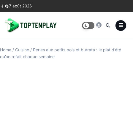
Skip to content
7 août 2026
Home
/
Cuisine
/
Perles aux petits pois et burrata : le plat d’été
qu’on refait chaque semaine