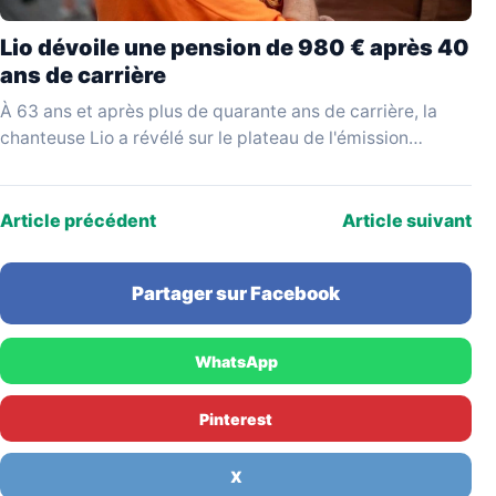
Lio dévoile une pension de 980 € après 40
ans de carrière
À 63 ans et après plus de quarante ans de carrière, la
chanteuse Lio a révélé sur le plateau de l'émission
YouTube Mesdames Média…
Article précédent
Article suivant
Partager sur Facebook
WhatsApp
Pinterest
X