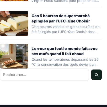
vingt minutes suffisent pour préparer les
hoecakes,…
Ces 5 beurres de supermarché
épinglés par l’UFC-Que Choisir
Cinq beurres vendus en grande surface ont
été épinglés par l'UFC-Que Choisir dans
une…
L’erreur que tout le monde fait avec
ses œufs quand il fait chaud
Quand les températures dépassent les 25
°C, la conservation des œufs devient un
vrai…
Rechercher