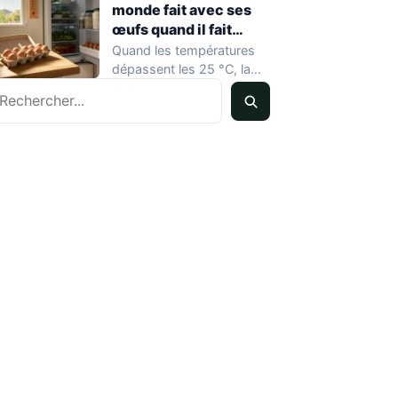
monde fait avec ses
œufs quand il fait
chaud
Quand les températures
dépassent les 25 °C, la
echercher
conservation des œufs
devient un vrai…