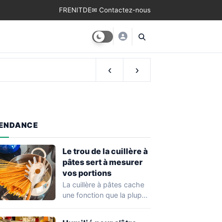
FR
EN
IT
DE
✉ Contactez-nous
‹
›
ENDANCE
Le trou de la cuillère à
pâtes sert à mesurer
vos portions
La cuillère à pâtes cache
une fonction que la plupart
des cuisiniers ignorent:
son…