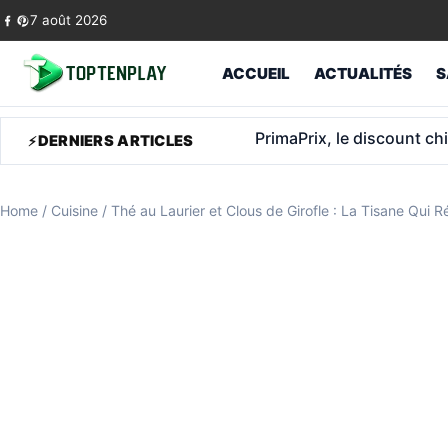
Skip to content
7 août 2026
ACCUEIL
ACTUALITÉS
S
240 000 € de fraude: il t
DERNIERS ARTICLES
Home
/
Cuisine
/
Thé au Laurier et Clous de Girofle : La Tisane Qui 