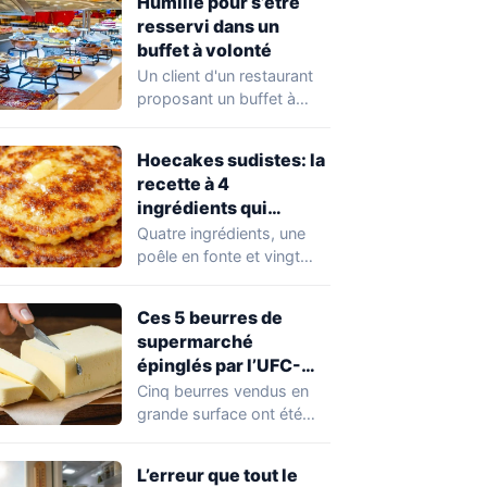
Humilié pour s’être
resservi dans un
buffet à volonté
Un client d'un restaurant
proposant un buffet à
volonté s'est retrouvé au
cœur d'un…
Hoecakes sudistes: la
recette à 4
ingrédients qui
traverse les
Quatre ingrédients, une
générations
poêle en fonte et vingt
minutes suffisent pour
préparer les hoecakes,…
Ces 5 beurres de
supermarché
épinglés par l’UFC-
Que Choisir
Cinq beurres vendus en
grande surface ont été
épinglés par l'UFC-Que
Choisir dans une…
L’erreur que tout le