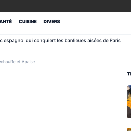
ANTÉ
CUISINE
DIVERS
ouchait 12 000 € par mois de la CAF et France Travail
Réchauffe et Apaise
T