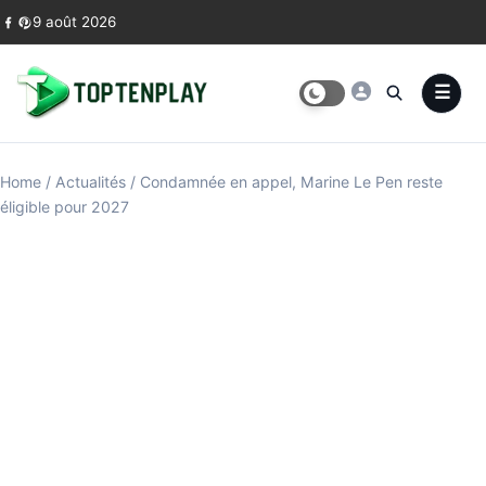
Skip to content
9 août 2026
Home
/
Actualités
/
Condamnée en appel, Marine Le Pen reste
éligible pour 2027