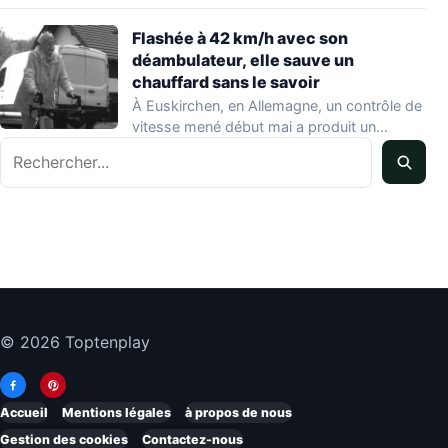
Flashée à 42 km/h avec son
déambulateur, elle sauve un
chauffard sans le savoir
À Euskirchen, en Allemagne, un contrôle de
vitesse mené début mai a produit un…
Rechercher
© 2026 Toptenplay
Accueil
Mentions légales
à propos de nous
Gestion des cookies
Contactez-nous