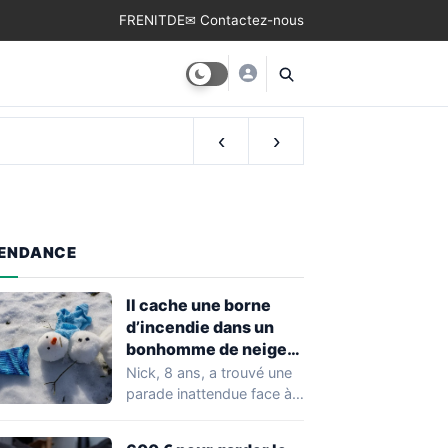
FR
EN
IT
DE
✉ Contactez-nous
‹
›
ENDANCE
Il cache une borne
d’incendie dans un
bonhomme de neige
pour stopper son
Nick, 8 ans, a trouvé une
voisin
parade inattendue face à
un voisin qui écrasait…