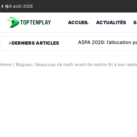
Skip to content
6 août 2026
ACCUEIL
ACTUALITÉS
S
Retraite: jusqu’à 903 € 
DERNIERS ARTICLES
Home
/
Blagues
/
Beaucoup de math avant de mettre fin à leur relati