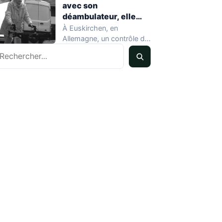
avec son
déambulateur, elle
sauve un chauffard
À Euskirchen, en
sans le savoir
Allemagne, un contrôle de
echercher
vitesse mené début mai a
produit un…