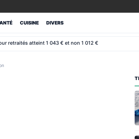
ANTÉ
CUISINE
DIVERS
de minimum garanti que beaucoup oublient de vérifier
on
T