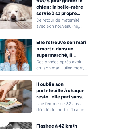
600 € pour garder le
chien : la belle-mère
servie à sa propre
sauce
De retour de maternité
avec son nouveau-né,
Doris découvre une note
posée sur la…
Elle retrouve son mari
« mort » dans un
supermarché, il
l’emmène dans une
Des années après avoir
maison vide
cru son mari Julien mort,
Chloé le retrouve par
hasard…
Il oublie son
portefeuille à chaque
resto : elle part sans
payer
Une femme de 32 ans a
décidé de mettre fin à une
habitude qui…
Flashée à 42 km/h