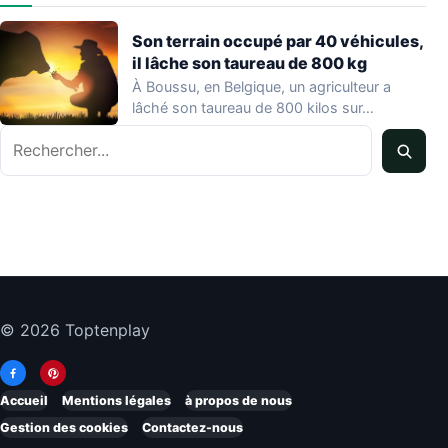
Son terrain occupé par 40 véhicules,
il lâche son taureau de 800 kg
À Boussu, en Belgique, un agriculteur a
lâché son taureau de 800 kilos sur…
Rechercher
© 2026 Toptenplay
Accueil
Mentions légales
à propos de nous
Gestion des cookies
Contactez-nous