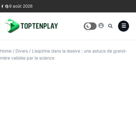
Skip to content
9 août 2026
Home
/
Divers
/
L’aspirine dans la lessive : une astuce de grand-
mère validée par la science