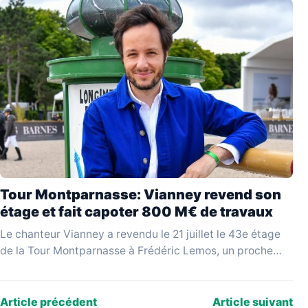
Tour Montparnasse: Vianney revend son
étage et fait capoter 800 M€ de travaux
Le chanteur Vianney a revendu le 21 juillet le 43e étage
de la Tour Montparnasse à Frédéric Lemos, un proche
qualifié de « pompier…
Article précédent
Article suivant