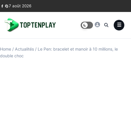
Skip to content
7 août 2026
Home
/
Actualités
/
Le Pen: bracelet et manoir à 10 millions, le
double choc