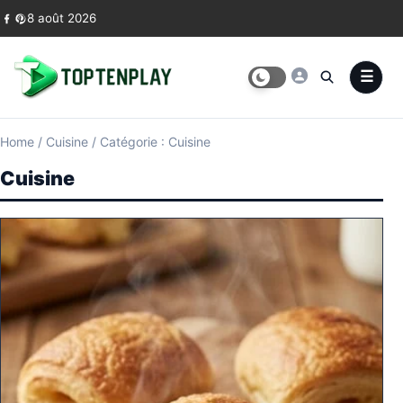
Skip to content
8 août 2026
Home
/
Cuisine
/
Catégorie : Cuisine
Cuisine