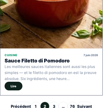
7 juin 2026
CUISINE
Sauce Filetto di Pomodoro
Les meilleures sauces italiennes sont aussi les plus
simples — et le filetto di pomodoro en est la preuve
absolue. Six ingrédients, une heure…
Lire
Pagination des publications
Précédent
1
2
3
…
76
Suivant